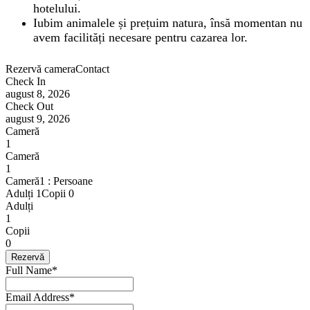
hotelului.
Iubim animalele și prețuim natura, însă momentan nu
avem facilități necesare pentru cazarea lor.
Rezervă camera
Contact
Check In
august 8, 2026
Check Out
august 9, 2026
Cameră
1
Cameră
1
Cameră
1
:
Persoane
Adulți 1
Copii 0
Adulți
1
Copii
0
Full Name
*
Email Address
*