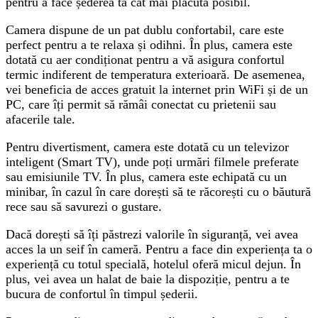
pentru a face șederea ta cât mai plăcută posibil.
Camera dispune de un pat dublu confortabil, care este
perfect pentru a te relaxa și odihni. În plus, camera este
dotată cu aer condiționat pentru a vă asigura confortul
termic indiferent de temperatura exterioară. De asemenea,
vei beneficia de acces gratuit la internet prin WiFi și de un
PC, care îți permit să rămâi conectat cu prietenii sau
afacerile tale.
Pentru divertisment, camera este dotată cu un televizor
inteligent (Smart TV), unde poți urmări filmele preferate
sau emisiunile TV. În plus, camera este echipată cu un
minibar, în cazul în care dorești să te răcorești cu o băutură
rece sau să savurezi o gustare.
Dacă dorești să îți păstrezi valorile în siguranță, vei avea
acces la un seif în cameră. Pentru a face din experiența ta o
experiență cu totul specială, hotelul oferă micul dejun. În
plus, vei avea un halat de baie la dispoziție, pentru a te
bucura de confortul în timpul șederii.