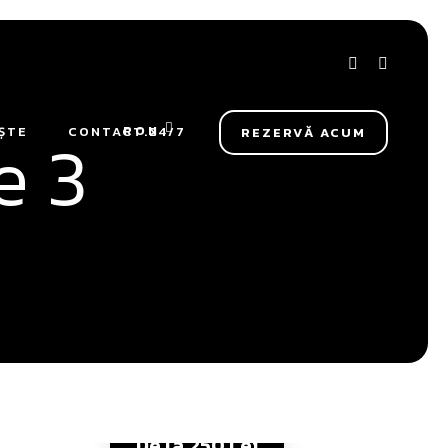
e 3
RON
ȘTE
CONTACT.24/7
REZERVĂ ACUM
De la
250 Lei