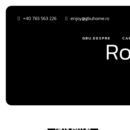
+40 765 563 226
enjoy@gbuhome.ro
Ro
GBU.DESPRE
CA
De la
350 Lei