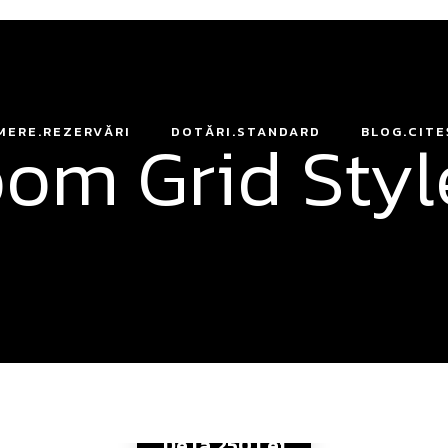
om Grid Styl
MERE.REZERVĂRI
DOTĂRI.STANDARD
BLOG.CITE
De la
250 Lei