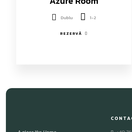
Azure Room
Dublu
1-2
REZERVĂ
CONTA
A place like
Home
+40 76