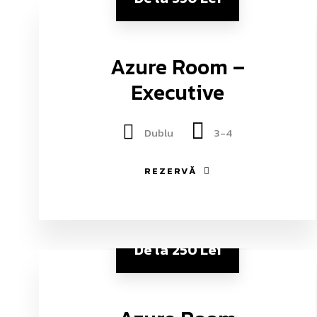
Azure Room –
Executive
Dublu
3-4
REZERVĂ
De la
250 Lei