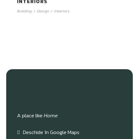
INTERIORS
Building
/
Design
/
Interiors
A place like
Home
Deschide în Google Maps