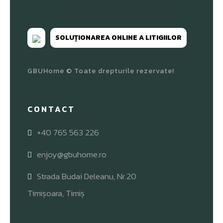
SOLUȚIONAREA ONLINE A LITIGIILOR
GBUHome © Toate drepturile rezervate!
CONTACT
+40 765 563 226
enjoy@gbuhome.ro
Strada Budai Deleanu, Nr.20
Timișoara, Timiș