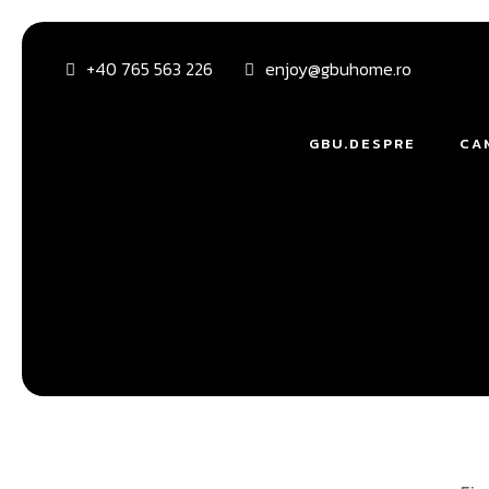
+40 765 563 226
enjoy@gbuhome.ro
GBU.DESPRE
CA